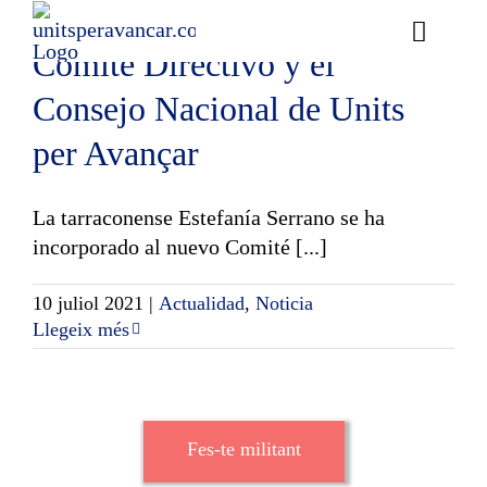
y el Ebro ganan peso en el
Skip
to
Toggle
Comité Directivo y el
content
Naviga
Ess
Consejo Nacional de Units
per Avançar
Cont
E
La tarraconense Estefanía Serrano se ha
incorporado al nuevo Comité [...]
Act
10 juliol 2021
|
Actualidad
,
Noticia
Trans
Llegeix més
Af
Cerca
Fes-te militant
…