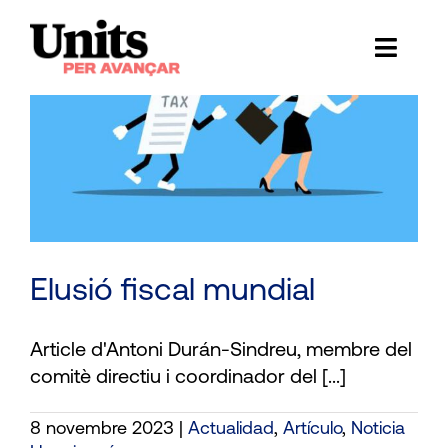
Skip
to
Toggl
content
Naviga
Ess
Cont
E
Act
Elusió fiscal mundial
Trans
Article d'Antoni Durán-Sindreu, membre del
Af
comitè directiu i coordinador del [...]
Cerca
8 novembre 2023
|
Actualidad
,
Artículo
,
Noticia
…