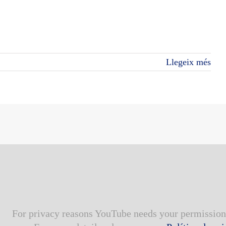
Llegeix més
For privacy reasons YouTube needs your permission 