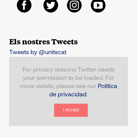
Els nostres Tweets
Tweets by @unitscat
For privacy reasons Twitter needs
your permission to be loaded. For
more details, please see our
Política
de privacidad
.
I Accept