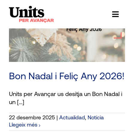
Skip
to
Toggl
content
Naviga
Ess
Cont
E
Bon Nadal i Feliç Any 2026!
Act
Trans
Units per Avançar us desitja un Bon Nadal i
un [...]
Af
22 desembre 2025
|
Actualidad
,
Noticia
Cerca
Llegeix més
…