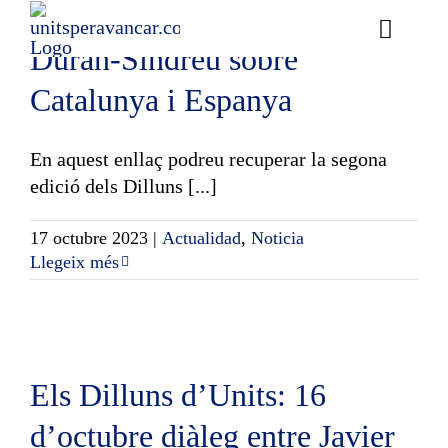
entre Javier Melero i Antoni
Skip
to
Toggle
Durán-Sindreu sobre
content
Naviga
Ess
Catalunya i Espanya
Cont
En aquest enllaç podreu recuperar la segona
edició dels Dilluns [...]
E
17 octubre 2023
|
Actualidad
,
Noticia
Act
Llegeix més
Trans
Af
Els Dilluns d’Units: 16
Cerca
…
d’octubre diàleg entre Javier