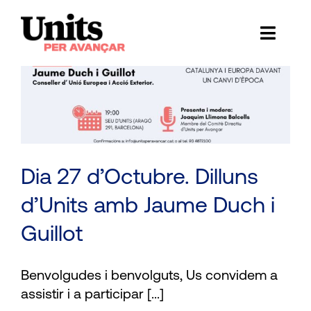
Skip
to
Toggl
content
Naviga
Ess
Cont
E
Dia 27 d’Octubre. Dilluns
Act
d’Units amb Jaume Duch i
Trans
Guillot
Af
Benvolgudes i benvolguts, Us convidem a
Cerca
assistir i a participar [...]
…