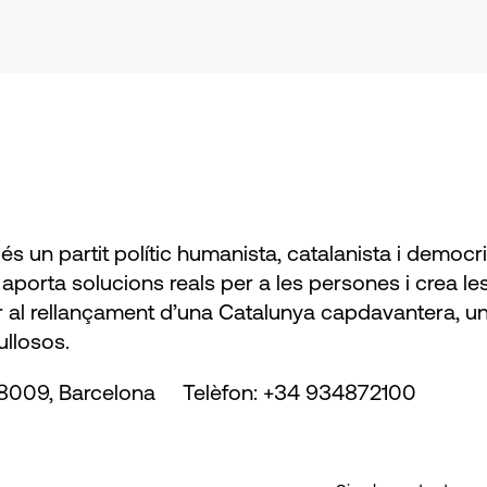
és un partit polític humanista, catalanista i democ
aporta solucions reals per a les persones i crea le
 al rellançament d’una Catalunya capdavantera, un
ullosos.
,08009, Barcelona Telèfon: +34 934872100