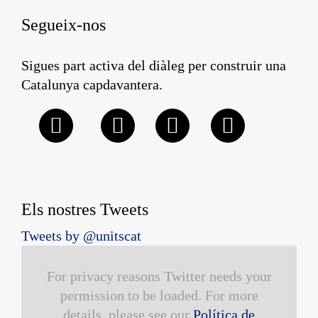
Segueix-nos
Sigues part activa del diàleg per construir una
Catalunya capdavantera.
Els nostres Tweets
Tweets by @unitscat
For privacy reasons Twitter needs your
permission to be loaded. For more
details, please see our
Política de