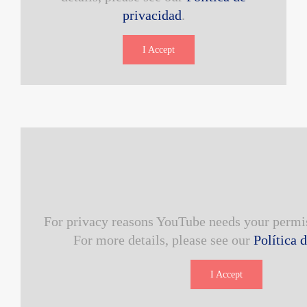
privacidad
.
I Accept
For privacy reasons YouTube needs your permis
For more details, please see our
Política 
I Accept