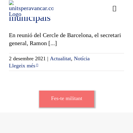
Avançar a les eleccions
Skip
to
Toggle
municipals
content
Naviga
Ess
En reunió del Cercle de Barcelona, el secretari
Cont
general, Ramon [...]
E
2 desembre 2021
|
Actualitat
,
Notícia
Llegeix més
Act
Trans
Fes-te militant
Af
Cerca
…